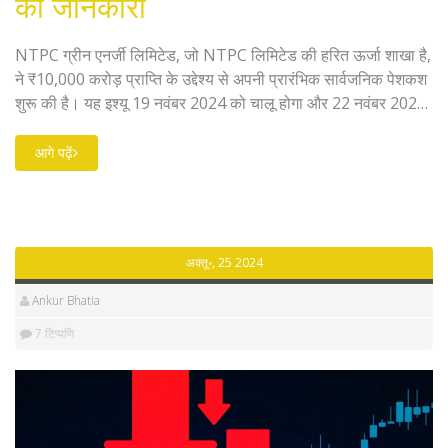
की जानकारी
NTPC ग्रीन एनर्जी लिमिटेड, जो NTPC लिमिटेड की हरित ऊर्जा शाखा है,
ने ₹10,000 करोड़ प्राप्ति के उद्देश्य से अपनी प्रारंभिक सार्वजनिक पेशकश
शुरू की है। यह इश्यू 19 नवंबर 2024 को चालू होगा और 22 नवंबर 2024
को बंद होगा। शेयर का मूल्य बैंड ₹102 से ₹108 के बीच है और इसमें
न्यूनतम 138 शेयरों की बोली लगाई जा सकती है। कंपनी का इरादा अपनी
आगे पढ़ें
परिचालन क्षमता को बढ़ाना है।
अक्तू॰, 25 2024
Ankur Bhatia
7 टिप्पणि