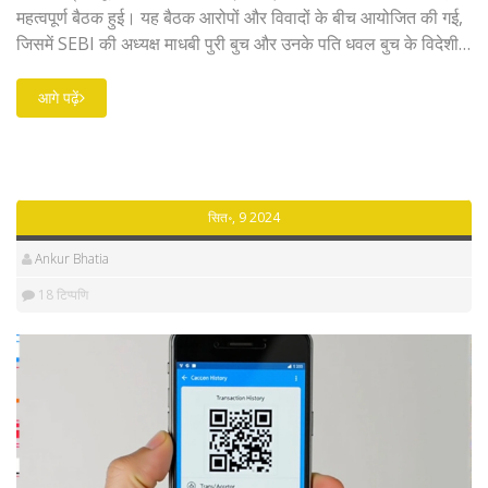
महत्वपूर्ण बैठक हुई। यह बैठक आरोपों और विवादों के बीच आयोजित की गई,
जिसमें SEBI की अध्यक्ष माधबी पुरी बुच और उनके पति धवल बुच के विदेशी
फंड्स में निवेश से संबंधित आरोप शामिल थे। बैठक में फ्यूचर्स और ऑप्शंस
ट्रेडिंग के लिए तंग नियम, नए एसेट क्लास और म्यूचुअल फंड लाइट रेगुलेशंस
आगे पढ़ें
पर चर्चा की गई।
सित॰, 9 2024
Ankur Bhatia
18 टिप्पणि