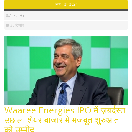
अक्तू॰, 21 2024
Ankur Bhatia
20 टिप्पणि
Waaree Energies IPO में ज़बर्दस्त
उछाल: शेयर बाजार में मजबूत शुरुआत
की उम्मीद