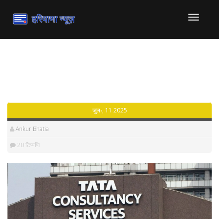
टॉगल
से
संचालित
करना
Category: व्यापार - Page 2
जुल॰, 11 2025
Ankur Bhatia
20 टिप्पणि