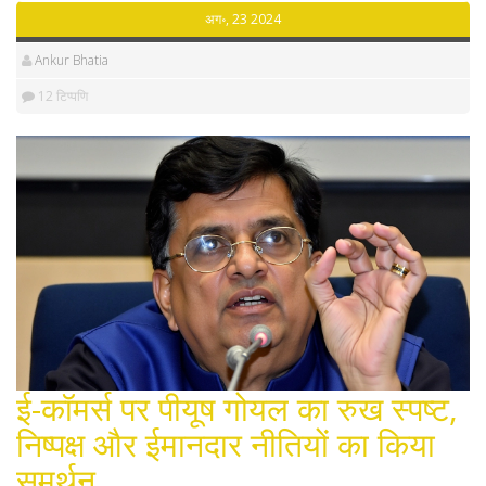
अग॰, 23 2024
Ankur Bhatia
12 टिप्पणि
ई-कॉमर्स पर पीयूष गोयल का रुख स्पष्ट,
निष्पक्ष और ईमानदार नीतियों का किया
समर्थन