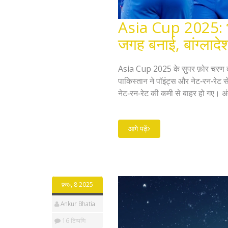
Asia Cup 2025: भा
जगह बनाई, बांग्लादे
Asia Cup 2025 के सुपर फ़ोर चरण का
पाकिस्तान ने पॉइंट्स और नेट‑रन‑रेट स
नेट‑रन‑रेट की कमी से बाहर हो गए। अंत
आगे पढ़ें
फ़र॰, 8 2025
Ankur Bhatia
16 टिप्पणि