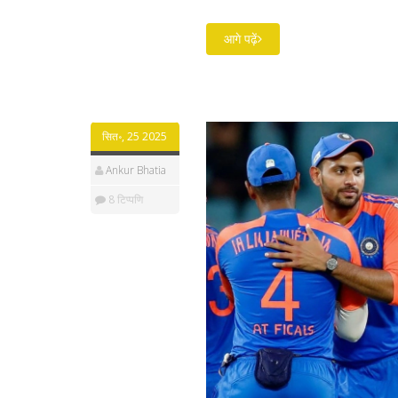
आगे पढ़ें
सित॰, 25 2025
Ankur Bhatia
8 टिप्पणि