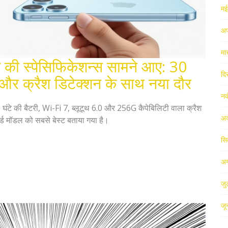
म
अप
मा
ी स्पेसिफिकेशन्स सामने आए: 30
दि
7 और क्रैश डिटेक्शन के साथ नया दौर
नव
टे की बैटरी, Wi-Fi 7, ब्लूटूथ 6.0 और 256G कैपेबिलिटी वाला क्रैश
अक
्ड मॉडल को सबसे बेस्ट बताया गया है।
सि
अग
जु
जू