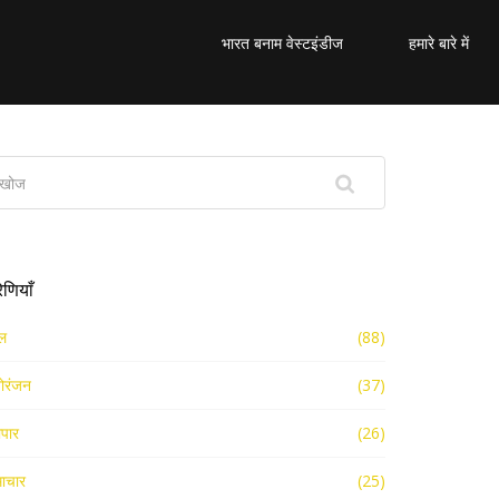
भारत बनाम वेस्टइंडीज
हमारे बारे में
रेणियाँ
ल
(88)
ोरंजन
(37)
ापार
(26)
ाचार
(25)