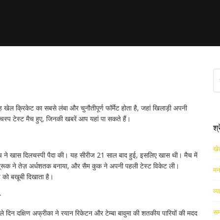
र रोमांचक मैचों की जानकारी
 खेल क्रिकेट का सबसे लंबा और चुनौतीपूर्ण फॉर्मेट होता है, जहां खिलाड़ी अपनी
चस्प टेस्ट मैच हुए, जिनकी खबरें आप यहां पा सकते हैं।
श्
खे
्ट मैच ने खास दिलचस्पी पैदा की। यह सीरीज 21 साल बाद हुई, इसलिए खास थी। मैच में
 ब्रूक ने तेज़ अर्धशतक बनाया, और सैम कुक ने अपनी पहली टेस्ट विकेट ली।
मन
ंच को बखूबी दिखाता है।
व्य
च
सम
हले दिन दक्षिण अफ्रीका ने रयान रिकेटन और टेम्बा बावुमा की शतकीय पारियों की मदद