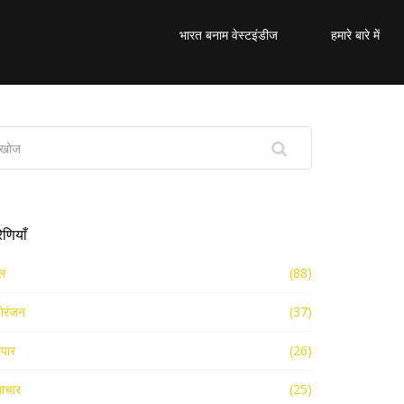
भारत बनाम वेस्टइंडीज
हमारे बारे में
रेणियाँ
ल
(88)
ोरंजन
(37)
ापार
(26)
ाचार
(25)