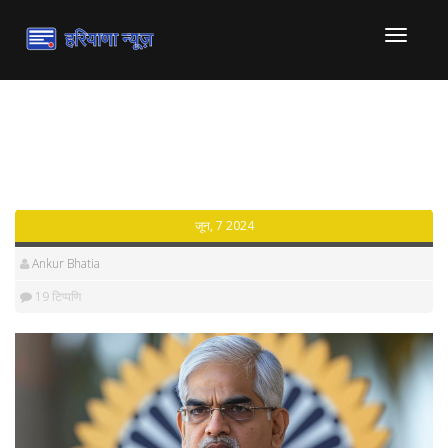
टॉगल
से
संचालित
करना
Category: व्यापार - Page 3
जून, 7 2024
Ankur Bhatia
19 टिप्पणि