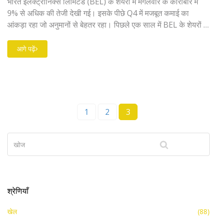
भारत इलेक्ट्रॉनिक्स लिमिटेड (BEL) के शेयरों में मंगलवार के कारोबार में
9% से अधिक की तेजी देखी गई। इसके पीछे Q4 में मजबूत कमाई का
आंकड़ा रहा जो अनुमानों से बेहतर रहा। पिछले एक साल में BEL के शेयरों में
154% की बढ़ोतरी हुई है। विश्लेषकों का मानना है कि BEL का शेयर और
भी ऊपर जा सकता है।
आगे पढ़ें
1
2
3
श्रेणियाँ
खेल
(88)