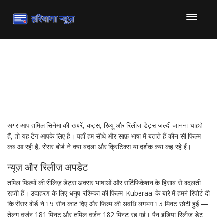
टॉगल
से
संचालित
करना
तमिल फिल्म: ताज़ा खबरें, ट्रेलर
और समीक्षाएँ
अगर आप तमिल सिनेमा की खबरें, कट्स, रिव्यू और रिलीज़ डेट्स जल्दी जानना चाहते
हैं, तो यह टैग आपके लिए है। यहाँ हम सीधे और साफ़ भाषा में बताते हैं कौन सी फिल्म
कब आ रही है, सेंसर बोर्ड ने क्या बदला और क्रिटिक्स या दर्शक क्या कह रहे हैं।
न्यूज़ और रिलीज़ अपडेट
तमिल फिल्मों की रीलिज़ डेट्स अक्सर भाषाओं और सर्टिफिकेशन के हिसाब से बदलती
रहती हैं। उदाहरण के लिए धनुष-रश्मिका की फिल्म 'Kuberaa' के बारे में हमने रिपोर्ट दी
कि सेंसर बोर्ड ने 19 सीन काट दिए और फिल्म की अवधि लगभग 13 मिनट छोटी हुई —
तेलुगू वर्ज़न 181 मिनट और तमिल वर्ज़न 182 मिनट रह गई। पैन इंडिया रिलीज़ डेट