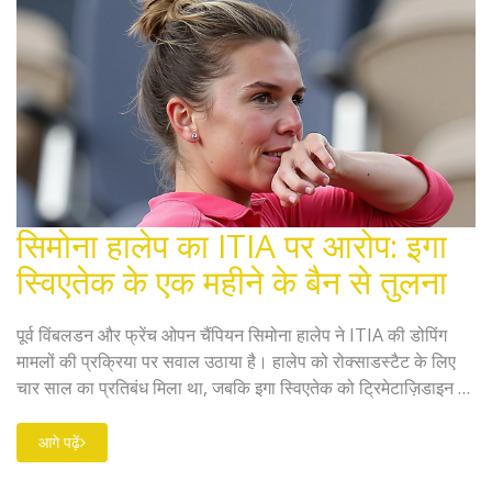
सिमोना हालेप का ITIA पर आरोप: इगा
स्विएतेक के एक महीने के बैन से तुलना
पूर्व विंबलडन और फ्रेंच ओपन चैंपियन सिमोना हालेप ने ITIA की डोपिंग
मामलों की प्रक्रिया पर सवाल उठाया है। हालेप को रोक्साडस्टैट के लिए
चार साल का प्रतिबंध मिला था, जबकि इगा स्विएतेक को ट्रिमेटाज़िडाइन के
लिए सिर्फ एक महीने का प्रतिबंध दिया गया। हालेप ने अपने सोशल मीडिया
पर इसे 'अनुचित' बताया, जबकि ITIA ने मामले की विसंगतियों को
आगे पढ़ें
समझाया।