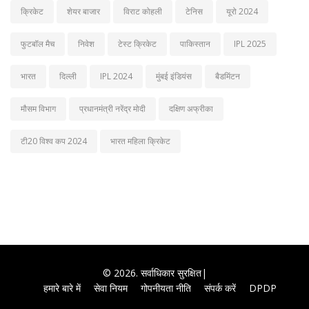
क्रिकेट
शेयर बाजार
विराट कोहली
टेनिस
यूरो 2024
फुटबॉल मैच
निवेश
टेस्ट क्रिकेट
पाकिस्तान
IPL 2025
भारत
दिल्ली
IPL 2024
मुंबई इंडियंस
बैडमिंटन
मौसम विभाग
प्रधानमंत्री नरेंद्र मोदी
दक्षिण अफ्रीका
टी20 विश्व कप 2024
भारत महिला क्रिकेट
© 2026. सर्वाधिकार सुरक्षित|
हमारे बारे में
सेवा नियम
गोपनीयता नीति
संपर्क करें
DPDP