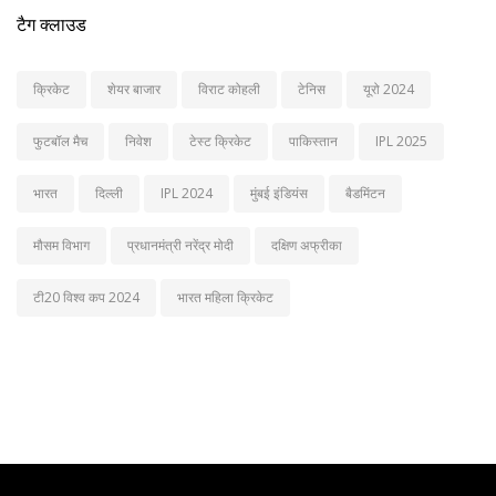
टैग क्लाउड
क्रिकेट
शेयर बाजार
विराट कोहली
टेनिस
यूरो 2024
फुटबॉल मैच
निवेश
टेस्ट क्रिकेट
पाकिस्तान
IPL 2025
भारत
दिल्ली
IPL 2024
मुंबई इंडियंस
बैडमिंटन
मौसम विभाग
प्रधानमंत्री नरेंद्र मोदी
दक्षिण अफ्रीका
टी20 विश्व कप 2024
भारत महिला क्रिकेट