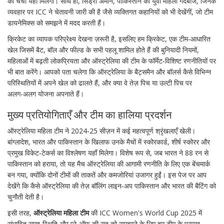
की चर्चा यहाँ मिलेगी। साथ ही,
सिड्रा अमीन
,
पाकिस्तान की युवा महिला गेंदबाज, जिनके
व्यवहार पर ICC ने चेतावनी जारी की है
जैसे व्यक्तिगत कहानियों को भी देखेंगीं, जो टीम
डायनेमिक्स को समझने में मदद करती हैं।
क्रिकेट का व्यापक परिप्रेक्ष्य देखना ज़रूरी है, इसलिए हम
क्रिकेट
,
एक टीम‑आधारित
खेल जिसमें बैट, बॉल और फील्ड के सभी पहलू शामिल होते हैं
की बुनियादी नियमों,
महिलाओं में बढ़ती लोकप्रियता और ऑस्ट्रेलिया की टीम के फॉर्मेट‑विशिष्ट रणनीतियों पर
भी बात करेंगे। आपको पता चलेगा कि ऑस्ट्रेलिया के बैट्समैन और बॉलर्स कैसे विभिन्न
परिस्थितियों में अपने खेल को ढालते हैं, और क्या वे तेज़ पिच या उल्टी पिच पर
अलग‑अलग योजना अपनाते हैं।
मुख्य प्रतियोगिताएँ और टीम का हालिया प्रदर्शन
ऑस्ट्रेलिया महिला टीम ने 2024‑25 सीज़न में कई महत्वपूर्ण श्रृंखलाएँ खेली।
बांग्लादेश, भारत और पाकिस्तान के खिलाफ उनके मैचों में स्कोरकार्ड, शीर्ष स्कोरर और
प्रमुख विकेट‑टेकर्स का विश्लेषण यहाँ मिलेगा। विशेष रूप से, जब भारत ने 88 रन से
पाकिस्तान को हराया, तो यह मैच ऑस्ट्रेलिया की आगामी रणनीति के लिए एक बेंचमार्क
बन गया, क्योंकि दोनों टीमों की ताकतें और कमजोरियां उजागर हुईं। इस पेज पर आप
देखेंगे कि कैसे ऑस्ट्रेलिया की तेज़ बॉलिंग लाइन‑अप पाकिस्तान और भारत की बैटिंग को
चुनौती देती है।
इसी तरह,
ऑस्ट्रेलिया महिला टीम
की ICC Women's World Cup 2025 में
संभावित समूह‑स्थिति और प्ले‑ऑफ़ की राह को समझाने के लिए हम टीम के प्रमुख