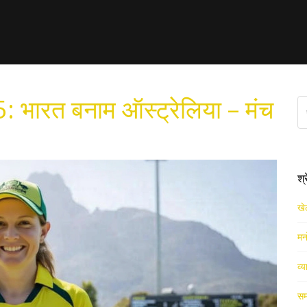
 भारत बनाम ऑस्ट्रेलिया – मंच
श्
खे
मन
व्य
सम