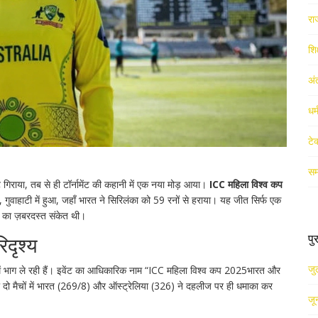
रा
शिक
अं
धर
टे
सम
गिराया, तब से ही टॉर्नामेंट की कहानी में एक नया मोड़ आया।
ICC महिला विश्व कप
वाहाटी में हुआ, जहाँ भारत ने सिरिलंका को 59 रनों से हराया। यह जीत सिर्फ एक
े का ज़बरदस्त संकेत थी।
पु
िदृश्य
जु
में भाग ले रही हैं। इवेंट का आधिकारिक नाम “
ICC महिला विश्व कप 2025
भारत और
 दो मैचों में भारत (269/8) और ऑस्ट्रेलिया (326) ने दहलीज पर ही धमाका कर
जू