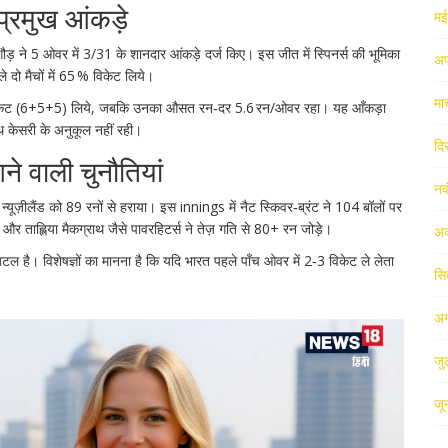
प्रमुख आंकड़े
म
गौड़
ने 5 ओवर में 3/31 के शानदार आंकड़े दर्ज किए। इस जीत में स्पिनर्स की भूमिका
अप
 दो मैचों में 65 % विकेट लिये।
मा
ुल 16 विकेट (6+5+5) लिये, जबकि उनका औसत रन‑दर 5.6 रन/ओवर रहा। यह आँकड़ा
िथ केसरी के अनुकूल नहीं रही।
दि
े वाली चुनौतियां
नव
 न्यूज़ीलैंड को 89 रनों से हराया। इस innings में
नैट स्किवर‑ब्रंट
ने 104 बॉलों पर
और
ताह्लिया मैकग्राथ
जैसे पावरहिटर्स ने तेज़ गति से 80+ रन जोड़े।
अक
अटल है। विशेषज्ञों का मानना है कि यदि भारत पहले पाँच ओवर में 2‑3 विकेट ले लेता
सि
अग
जु
जू