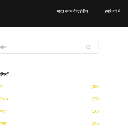
भारत बनाम वेस्टइंडीज
हमारे बारे में
रेणियाँ
ल
(88)
ोरंजन
(37)
ापार
(26)
ाचार
(25)