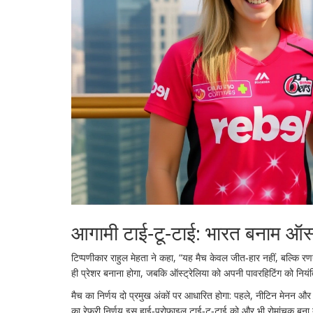
आगामी टाई‑टू‑टाई: भारत बनाम ऑस्ट
टिप्पणीकार
राहुल मेहता
ने कहा, “यह मैच केवल जीत‑हार नहीं, बल्कि र
ही प्रेशर बनाना होगा, जबकि ऑस्ट्रेलिया को अपनी पावरहिटिंग को नियं
मैच का निर्णय दो प्रमुख अंकों पर आधारित होगा: पहले,
नीटिन मेनन
औ
का रेफ़री निर्णय इस हाई‑प्रोफ़ाइल टाई‑टू‑टाई को और भी रोमांचक बना 