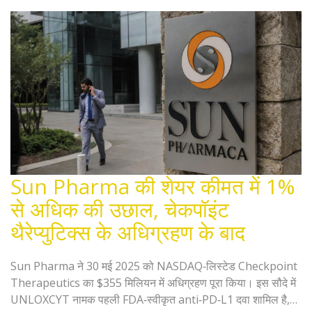
Sun Pharma की शेयर कीमत में 1%
से अधिक की उछाल, चेकपॉइंट
थैरेप्युटिक्स के अधिग्रहण के बाद
Sun Pharma ने 30 मई 2025 को NASDAQ‑लिस्टेड Checkpoint
Therapeutics का $355 मिलियन में अधिग्रहण पूरा किया। इस सौदे में
UNLOXCYT नामक पहली FDA‑स्वीकृत anti‑PD‑L1 दवा शामिल है,