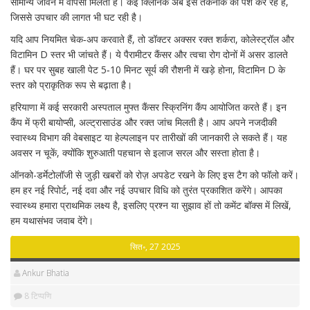
सामान्य जीवन में वापसी मिलती है। कई क्लिनिक अब इस तकनीक को पेश कर रहे हैं,
जिससे उपचार की लागत भी घट रही है।
यदि आप नियमित चेक‑अप करवाते हैं, तो डॉक्टर अक्सर रक्त शर्करा, कोलेस्ट्रॉल और
विटामिन D स्तर भी जांचते हैं। ये पैरामीटर कैंसर और त्वचा रोग दोनों में असर डालते
हैं। घर पर सुबह खाली पेट 5‑10 मिनट सूर्य की रौशनी में खड़े होना, विटामिन D के
स्तर को प्राकृतिक रूप से बढ़ाता है।
हरियाणा में कई सरकारी अस्पताल मुफ्त कैंसर स्क्रिनिंग कैंप आयोजित करते हैं। इन
कैंप में फ्री बायोप्सी, अल्ट्रासाउंड और रक्त जांच मिलती है। आप अपने नजदीकी
स्वास्थ्य विभाग की वेबसाइट या हेल्पलाइन पर तारीखों की जानकारी ले सकते हैं। यह
अवसर न चूकें, क्योंकि शुरुआती पहचान से इलाज सरल और सस्ता होता है।
ऑनको-डर्मेटोलॉजी से जुड़ी खबरों को रोज़ अपडेट रखने के लिए इस टैग को फॉलो करें।
हम हर नई रिपोर्ट, नई दवा और नई उपचार विधि को तुरंत प्रकाशित करेंगे। आपका
स्वास्थ्य हमारा प्राथमिक लक्ष्य है, इसलिए प्रश्न या सुझाव हों तो कमेंट बॉक्स में लिखें,
हम यथासंभव जवाब देंगे।
सित॰, 27 2025
Ankur Bhatia
8 टिप्पणि