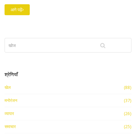
जो उन्नत त्वचा कैंसर के इलाज में क्रांतिकारी है। शेयर कीमत में 1% से
ज्यादा की बढ़त दिखी, जबकि Dilip Shanghvi ने इस कदम को
आगे पढ़ें
ऑनको‑डर्मेटोलॉजी में नेतृत्व मजबूत करने के रूप में बताया।
श्रेणियाँ
खेल
(88)
मनोरंजन
(37)
व्यापार
(26)
समाचार
(25)