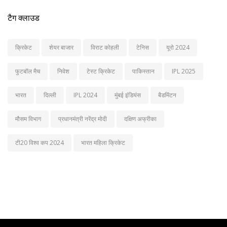
टैग क्लाउड
क्रिकेट
शेयर बाजार
विराट कोहली
टेनिस
यूरो 2024
फुटबॉल मैच
निवेश
टेस्ट क्रिकेट
पाकिस्तान
IPL 2025
भारत
दिल्ली
IPL 2024
मुंबई इंडियंस
बैडमिंटन
मौसम विभाग
प्रधानमंत्री नरेंद्र मोदी
दक्षिण अफ्रीका
टी20 विश्व कप 2024
भारत महिला क्रिकेट