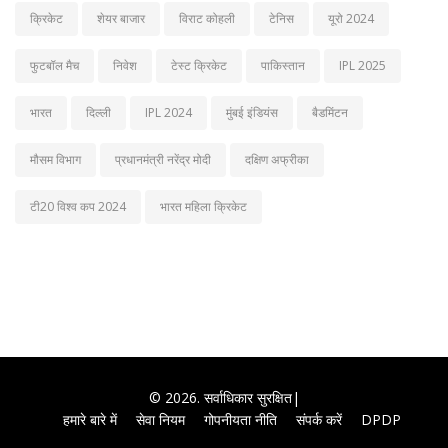
क्रिकेट
शेयर बाजार
विराट कोहली
टेनिस
यूरो 2024
फुटबॉल मैच
निवेश
टेस्ट क्रिकेट
पाकिस्तान
IPL 2025
भारत
दिल्ली
IPL 2024
मुंबई इंडियंस
बैडमिंटन
मौसम विभाग
प्रधानमंत्री नरेंद्र मोदी
दक्षिण अफ्रीका
टी20 विश्व कप 2024
भारत महिला क्रिकेट
© 2026. सर्वाधिकार सुरक्षित|
हमारे बारे में
सेवा नियम
गोपनीयता नीति
संपर्क करें
DPDP