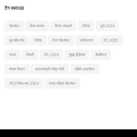
टैग क्लाउड
क्रिकेट
शेयर बाजार
विराट कोहली
टेनिस
यूरो 2024
फुटबॉल मैच
निवेश
टेस्ट क्रिकेट
पाकिस्तान
IPL 2025
भारत
दिल्ली
IPL 2024
मुंबई इंडियंस
बैडमिंटन
मौसम विभाग
प्रधानमंत्री नरेंद्र मोदी
दक्षिण अफ्रीका
टी20 विश्व कप 2024
भारत महिला क्रिकेट