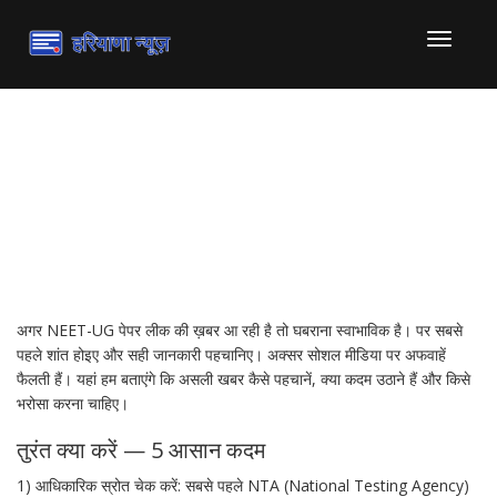
टॉगल
से
संचालित
करना
NEET-UG पेपर लीक: ताज़ा
खबरें और आपके लिए क्या मायने
रखता है
अगर NEET-UG पेपर लीक की ख़बर आ रही है तो घबराना स्वाभाविक है। पर सबसे
पहले शांत होइए और सही जानकारी पहचानिए। अक्सर सोशल मीडिया पर अफवाहें
फैलती हैं। यहां हम बताएंगे कि असली खबर कैसे पहचानें, क्या कदम उठाने हैं और किसे
भरोसा करना चाहिए।
तुरंत क्या करें — 5 आसान कदम
1) आधिकारिक स्रोत चेक करें: सबसे पहले NTA (National Testing Agency)