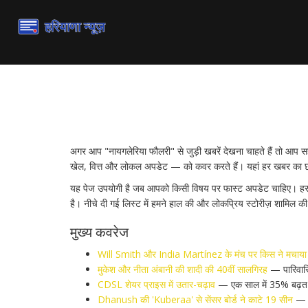
नायगलेरिया फौलरी — ताज़ा 
अगर आप "नायगलेरिया फौलरी" से जुड़ी खबरें देखना चाहते हैं तो आप
खेल, वित्त और लोकल अपडेट — को कवर करते हैं। यहां हर खबर का छो
यह पेज उपयोगी है जब आपको किसी विषय पर फास्ट अपडेट चाहिए। हर पोस्
है। नीचे दी गई लिस्ट में हमने हाल की और लोकप्रिय स्टोरीज़ शामिल की 
मुख्य कवरेज
Will Smith और India Martínez के मंच पर किस ने मचाया
मुकेश और नीता अंबानी की शादी की 40वीं सालगिरह
— पारिवारि
CDSL शेयर प्राइस में उतार-चढ़ाव
— एक साल में 35% बढ़त 
Dhanush की 'Kuberaa' से सेंसर बोर्ड ने काटे 19 सीन
— फ