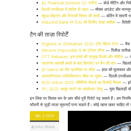
Jio Financial Services Q1 नतीजे
— बोर्ड मीटिंग और निवे
दिल्ली-एनसीआर में बारिश से राहत
— मौसम अपडेट और मानसून 
महुआ मोइत्रा और पिनाकी मिश्रा की शादी
— बर्लिन में सादगी भ
IndusInd Bank पर ICAI की वित्तीय लेखा समीक्षा
— विदेशी म
टैग की ताज़ा रिपोर्टें
England vs Zimbabwe 2025: ट्रेंट ब्रिज टेस्ट
— मैच क
Mission Impossible 8 का ट्रेलर लॉन्च
— रिलीज़ तारीख 
OTT Releases: इस हफ्ते की प्रमुख फिल्में और सीरीज़
— क्
पहलगाम आतंकी हमले के बाद क्रिकेट पर बैन की मांग
— खिलाड़
JD Vance का पोप फ्रांसिस पर शोक
— हाल की मुलाकात और 
अफगानिस्तान-ताजिकिस्तान सीमा पर भूकंप
— दिल्ली-एनसीआर
RCB Unbox 2025: रोमिरियो शेफर्ड का रिकॉर्ड सिक्स
— इवे
IPL 2025: आयुष माटरे का धमाकेदार डेब्यू
— युवा खिलाड़ी की
इन लिंक पर क्लिक कर के आप सीधे पूरी रिपोर्ट पढ़ सकते हैं। हम नियम
फौलरी से जुड़ी ताज़ा सूचनाएँ पाना चाहते हैं। कोई खास खबर चाहिए तो स
जुल॰, 5 2024
Ankur Bhatia