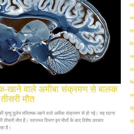
म
अप
मा
दि
नव
अक
सि
तिष्क-खाने वाले अमीबा संक्रमण से बालक
अग
ें तीसरी मौत
जु
की मृत्यु दुर्लभ मस्तिष्क-खाने वाले अमीबा संक्रमण से हो गई। यह घटना
र की तीसरी मौत है। स्वास्थ्य विभाग इन मौतों के बाद विशेष उपचार
जू
रहा है।