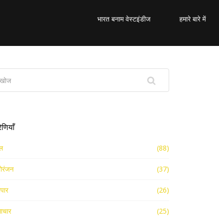
भारत बनाम वेस्टइंडीज
हमारे बारे में
रेणियाँ
ल
(88)
ोरंजन
(37)
ापार
(26)
ाचार
(25)