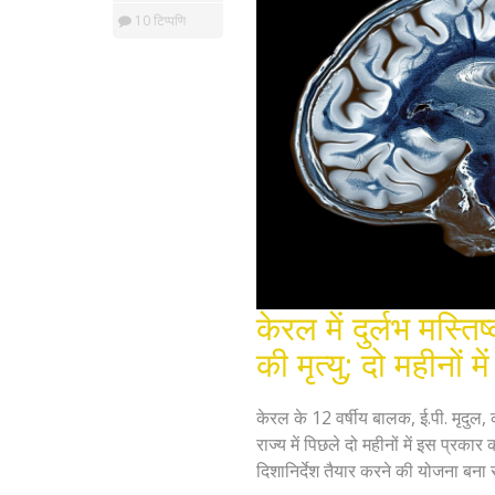
10 टिप्पणि
केरल में दुर्लभ मस्
की मृत्यु; दो महीनों म
केरल के 12 वर्षीय बालक, ई.पी. मृदुल, 
राज्य में पिछले दो महीनों में इस प्रका
दिशानिर्देश तैयार करने की योजना बना 