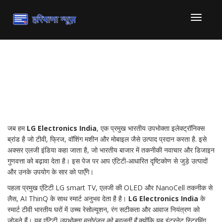
टॉगल
से
संचालित
करना
LG Electronics India –
भारत में तकनीक की नई दिशा
जब हम
LG Electronics India
,
एक प्रमुख भारतीय उपभोक्ता इलेक्ट्रॉनिक्स
ब्रांड है जो टीवी, फ्रिज, वॉशिंग मशीन और मोबाइल जैसे उत्पाद प्रदान करता है
. इसे
अक्सर
एलजी इंडिया
कहा जाता है, जो भारतीय बाजार में तकनीकी नवाचार और डिजाइन
गुणवत्ता को बढ़ावा देता है।
इस पेज पर आप एंटिटी‑आधारित दृष्टिकोण से जुड़े उत्पादों
और उनके उपयोग के सार को पाएँगे।
पहला प्रमुख एंटिटी
LG smart TV
,
एलजी की OLED और NanoCell तकनीक से
लैस, AI ThinQ के साथ स्मार्ट अनुभव देता है
है।
LG Electronics India
के
स्मार्ट टीवी भारतीय घरों में उच्च रेसोल्यूशन, रंग सटीकता और आवाज नियंत्रण को
जोड़ते हैं। यह एंटिटी
उपभोक्ता मनोरंजन को बदलती है
क्योंकि यह इंटरनेट स्ट्रिमिंग,