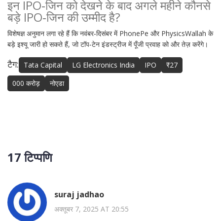
इन IPO‑जिन को देखने के बाद अगले महीने कौनसे
बड़े IPO‑जिन की उम्मीद है?
विशेषज्ञ अनुमान लगा रहे हैं कि नवंबर‑दिसंबर में
PhonePe
और
PhysicsWallah
के
बड़े इश्यू जारी हो सकते हैं, जो टॉप‑टेन इंडस्ट्रीज में पूँजी प्रवाह को और तेज़ करेंगे।
टैग:
Tata Capital
LG Electronics India
IPO
₹27
000 करोड़
नोएडा
17 टिप्पणि
suraj jadhao
अक्तूबर 7, 2025 AT 20:55