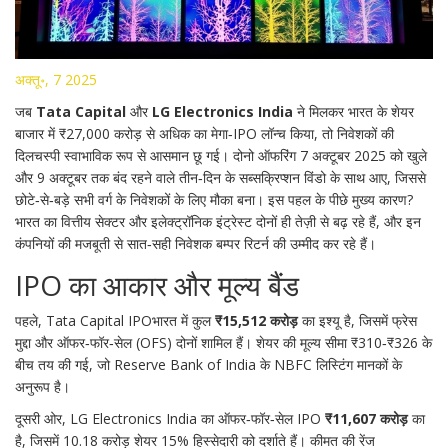
अक्तू॰, 7 2025
जब
Tata Capital
और
LG Electronics India
ने मिलकर भारत के शेयर
बाजार में ₹27,000 करोड़ से अधिक का मेगा‑IPO लॉन्च किया, तो निवेशकों की
दिलचस्पी स्वाभाविक रूप से आसमान छू गई। दोनो ऑफरिंग 7 अक्टूबर 2025 को खुले
और 9 अक्टूबर तक बंद रहने वाले तीन‑दिन के सब्सक्रिप्शन विंडो के साथ आए, जिससे
छोटे‑से‑बड़े सभी वर्ग के निवेशकों के लिए मौका बना। इस पहल के पीछे मुख्य कारण?
भारत का वित्तीय सेक्टर और इलेक्ट्रॉनिक इंट्रेस्ट दोनों ही तेज़ी से बढ़ रहे हैं, और इन
कंपनियों की मजबूती से सात‑सही निवेशक बम्पर रिटर्न की उम्मीद कर रहे हैं।
IPO का आकार और मूल्य बैंड
पहले,
Tata Capital IPO
भारत
में कुल
₹15,512 करोड़
का इश्यू है, जिसमें फ्रेस
मुद्दा और ऑफर‑फॉर‑सेल (OFS) दोनों शामिल हैं। शेयर की मूल्य सीमा ₹310‑₹326 के
बीच तय की गई, जो
Reserve Bank of India
के NBFC लिस्टिंग मानकों के
अनुरूप है।
दूसरी ओर,
LG Electronics India
का ऑफर‑फॉर‑सेल IPO
₹11,607 करोड़
का
है, जिसमें 10.18 करोड़ शेयर 15% हिस्सेदारी को दर्शाते हैं। कीमत की रेंज