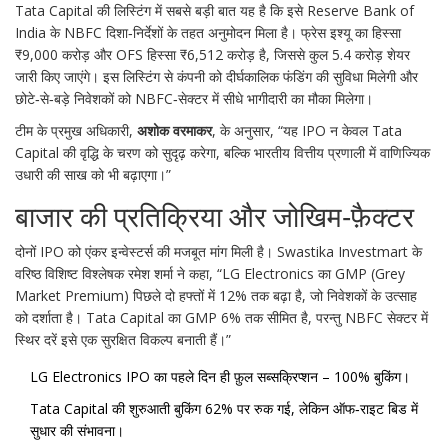
Tata Capital की लिस्टिंग में सबसे बड़ी बात यह है कि इसे
Reserve Bank of
India
के NBFC दिशा‑निर्देशों के तहत अनुमोदन मिला है। फ्रेस इश्यू का हिस्सा
₹9,000 करोड़ और OFS हिस्सा ₹6,512 करोड़ है, जिससे कुल 5.4 करोड़ शेयर
जारी किए जाएंगे। इस लिस्टिंग से कंपनी को दीर्घकालिक फंडिंग की सुविधा मिलेगी और
छोटे‑से‑बड़े निवेशकों को NBFC‑सेक्टर में सीधे भागीदारी का मौका मिलेगा।
टीम के प्रमुख अधिकारी,
अशोक वरमाकर
, के अनुसार, “यह IPO न केवल Tata
Capital की वृद्धि के चरण को सुदृढ़ करेगा, बल्कि भारतीय वित्तीय प्रणाली में वाणिज्यिक
उधारी की साख को भी बढ़ाएगा।”
बाजार की प्रतिक्रिया और जोखिम‑फ़ैक्टर
दोनों IPO को एंकर इन्वेस्टर्स की मजबूत मांग मिली है।
Swastika Investmart
के
वरिष्ठ विशिष्ट विश्लेषक
रमेश शर्मा
ने कहा, “LG Electronics का GMP (Grey
Market Premium) पिछले दो हफ्तों में 12% तक बढ़ा है, जो निवेशकों के उत्साह
को दर्शाता है। Tata Capital का GMP 6% तक सीमित है, परन्तु NBFC सेक्टर में
स्थिर दरें इसे एक सुरक्षित विकल्प बनाती हैं।”
LG Electronics IPO का पहले दिन ही फ़ुल सब्सक्रिप्शन – 100% बुकिंग।
Tata Capital की शुरुआती बुकिंग 62% पर रुक गई, लेकिन ऑफ‑राइट बिड में
सुधार की संभावना।