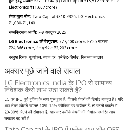
कुल इश्यू आकार:
₹27,119 करोड़ (Tata Capital ₹15,512 crore + LG
Electronics ₹11,607 crore)
शेयर मूल्य सीमा:
Tata Capital ₹310‑₹326, LG Electronics
₹1,080‑₹1,140
सब्सक्रिप्शन अवधि:
7‑9 अक्टूबर 2025
LG Electronics की वैल्यूएशन:
₹77,400 crore, FY 25 राजस्व
₹24,366 crore, नेट प्रॉफिट ₹2,203 crore
प्रमुख रिस्क:
मूल्यांकन, ब्याज दर, क्रेडिट‑डिमांड, नियामक बदलाव
अक्सर पूछे जाने वाले सवाल
LG Electronics India के IPO से सामान्य
निवेशक कैसे लाभ उठा सकते हैं?
LG का IPO पूर्ण बुकिंग के साथ शुरू हुआ है, जिससे शेयरों की डिमांड मजबूत है। यदि
आप शेयर खोलते‑खोलते 10%‑15% प्रीमियम पर खरीदते हैं, तो पहली क्वार्टर में
20‑30% रिटर्न की संभावना है, खासकर क्योंकि कंपनी की निर्यात‑आधारित आय
लगातार बढ़ रही है।
Tata Capital के IPO में फ्रेस इश्यू और OFS