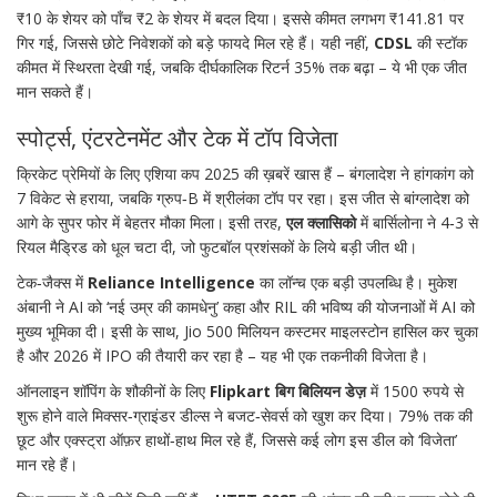
₹10 के शेयर को पाँच ₹2 के शेयर में बदल दिया। इससे कीमत लगभग ₹141.81 पर
गिर गई, जिससे छोटे निवेशकों को बड़े फायदे मिल रहे हैं। यही नहीं,
CDSL
की स्टॉक
कीमत में स्थिरता देखी गई, जबकि दीर्घकालिक रिटर्न 35% तक बढ़ा – ये भी एक जीत
मान सकते हैं।
स्पोर्ट्स, एंटरटेनमेंट और टेक में टॉप विजेता
क्रिकेट प्रेमियों के लिए एशिया कप 2025 की ख़बरें खास हैं – बंगलादेश ने हांगकांग को
7 विकेट से हराया, जबकि ग्रुप‑B में श्रीलंका टॉप पर रहा। इस जीत से बांग्लादेश को
आगे के सुपर फोर में बेहतर मौका मिला। इसी तरह,
एल क्लासिको
में बार्सिलोना ने 4‑3 से
रियल मैड्रिड को धूल चटा दी, जो फुटबॉल प्रशंसकों के लिये बड़ी जीत थी।
टेक‑जैक्स में
Reliance Intelligence
का लॉन्च एक बड़ी उपलब्धि है। मुकेश
अंबानी ने AI को ‘नई उम्र की कामधेनु’ कहा और RIL की भविष्य की योजनाओं में AI को
मुख्य भूमिका दी। इसी के साथ, Jio 500 मिलियन कस्टमर माइलस्टोन हासिल कर चुका
है और 2026 में IPO की तैयारी कर रहा है – यह भी एक तकनीकी विजेता है।
ऑनलाइन शॉपिंग के शौकीनों के लिए
Flipkart बिग बिलियन डेज़
में 1500 रुपये से
शुरू होने वाले मिक्सर‑ग्राइंडर डील्स ने बजट‑सेवर्स को खुश कर दिया। 79% तक की
छूट और एक्स्ट्रा ऑफ़र हाथों‑हाथ मिल रहे हैं, जिससे कई लोग इस डील को ‘विजेता’
मान रहे हैं।