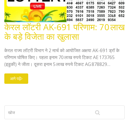
केरल लॉटरी AK-691 परिणाम: 70 लाख
के बड़े विजेता का खुलासा
केरल राज्य लॉटरी विभाग ने 2 मार्च को आयोजित अक्षया AK-691 ड्रॉ के
परिणाम घोषित किए। पहला इनाम 70 लाख रुपये टिकट AE 173765
(इडुकी) ने जीता। दूसरा इनाम 5 लाख रुपये टिकट AG 878829
(नेयट्टिंकारा) को मिला। कई जिलों में 1 लाख के तृतीय इनाम के साथ
कंसोलिडेशन और चौथा इनाम भी दिया गया। दावा प्रक्रिया और नियम भी
आगे पढ़ें
बताया गए।