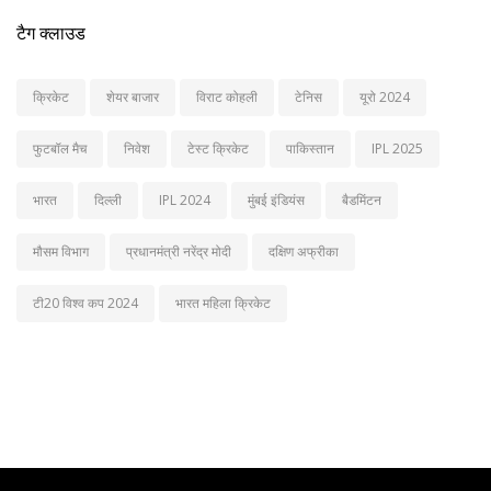
टैग क्लाउड
क्रिकेट
शेयर बाजार
विराट कोहली
टेनिस
यूरो 2024
फुटबॉल मैच
निवेश
टेस्ट क्रिकेट
पाकिस्तान
IPL 2025
भारत
दिल्ली
IPL 2024
मुंबई इंडियंस
बैडमिंटन
मौसम विभाग
प्रधानमंत्री नरेंद्र मोदी
दक्षिण अफ्रीका
टी20 विश्व कप 2024
भारत महिला क्रिकेट