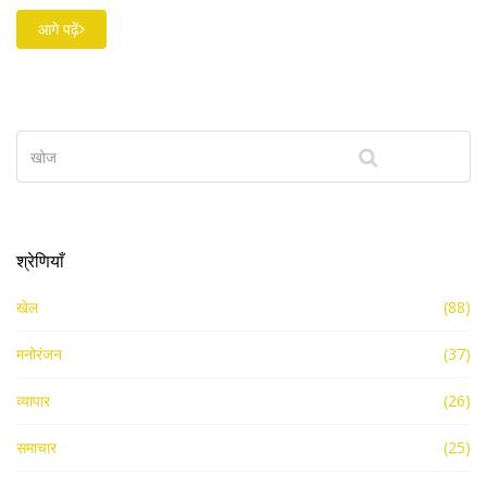
शुरुआत हुई। उनकी मुलाकात का विस्तृत ब्यौरा उपलब्ध नहीं है।
आगे पढ़ें
श्रेणियाँ
खेल
(88)
मनोरंजन
(37)
व्यापार
(26)
समाचार
(25)