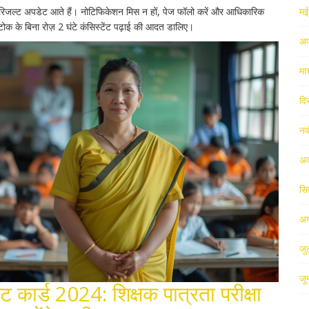
रिजल्ट अपडेट आते हैं। नोटिफिकेशन मिस न हों, पेज फॉलो करें और आधिकारिक
म
टोक के बिना रोज़ 2 घंटे कंसिस्टेंट पढ़ाई की आदत डालिए।
अप
मा
दि
नव
अक
सि
अग
जु
जू
ट कार्ड 2024: शिक्षक पात्रता परीक्षा