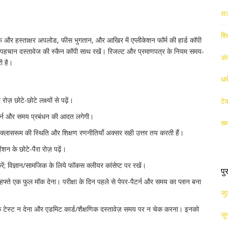
रा
शिक
 और हस्ताक्षर अपलोड, फीस भुगतान, और आखिर में एप्लीकेशन फॉर्म की हार्ड कॉपी
 पहचान दस्तावेज की स्कैन कॉपी साथ रखें। रिजल्ट और प्रमाणपत्र के नियम समय-
अं
ी है।
धर
़ छोटे-छोटे लक्ष्यों से पढ़ें।
टे
पैटर्न और समय प्रबंधन की आदत लगेगी।
सम
; क्लासरूम की स्थिति और शिक्षण रणनीतियाँ अक्सर सही उत्तर तय करती हैं।
शन के छोटे-पैरा रोज़ पढ़ें।
रें; विज्ञान/सामजिक के लिये फॉकस क्लीयर कांसेप्ट पर रखें।
पु
्ते एक फुल मॉक देना। परीक्षा के दिन पहले से पेपर-पैटर्न और समय का प्लान बना
जु
क टेस्ट न देना और एडमिट कार्ड/शैक्षणिक दस्तावेज़ समय पर न चेक करना। इनको
जू