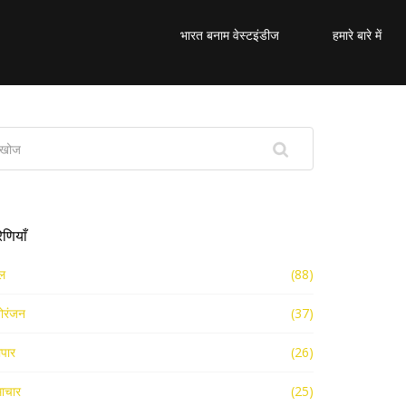
भारत बनाम वेस्टइंडीज
हमारे बारे में
रेणियाँ
ल
(88)
ोरंजन
(37)
ापार
(26)
ाचार
(25)