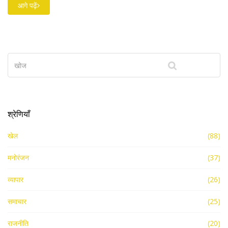
किया है। विपक्ष ने सवाल उठाए हैं कि जांच पूरी होने से पहले उन्हें बेवजह क्यों
आगे पढ़ें
बताया गया।
श्रेणियाँ
खेल
(88)
मनोरंजन
(37)
व्यापार
(26)
समाचार
(25)
राजनीति
(20)