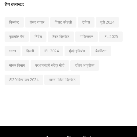
टैग क्लाउड
क्रिकेट
शेयर बाजार
विराट कोहली
टेनिस
यूरो 2024
फुटबॉल मैच
निवेश
टेस्ट क्रिकेट
पाकिस्तान
IPL 2025
भारत
दिल्ली
IPL 2024
मुंबई इंडियंस
बैडमिंटन
मौसम विभाग
प्रधानमंत्री नरेंद्र मोदी
दक्षिण अफ्रीका
टी20 विश्व कप 2024
भारत महिला क्रिकेट