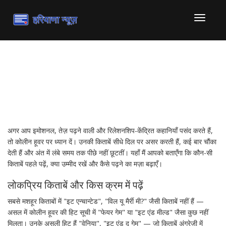
टॉगल
से
संचालित
करना
कोलीन हूवर — क्यों पढ़ें और कहाँ
से शुरू करें
अगर आप इमोशनल, तेज़ पढ़ने वाली और रिलेशनशिप-केंद्रित कहानियाँ पसंद करते हैं,
तो कोलीन हूवर पर ध्यान दें। उनकी किताबें सीधे दिल पर असर करती हैं, कई बार चौंका
देती हैं और अंत में लंबे समय तक पीछे नहीं छूटतीं। यहाँ मैं आपको बताएँगा कि कौन-सी
किताबें पहले पढ़ें, क्या उम्मीद रखें और कैसे पढ़ने का मज़ा बढ़ाएँ।
लोकप्रिय किताबें और किस क्रम में पढ़ें
सबसे मशहूर किताबों में "इट एन्चान्टेड", "विल यू मैर्री मी?" जैसी किताबें नहीं हैं —
असल में कोलीन हूवर की हिट सूची में "फेयर गेम" या "इट एंड मील्ड" जैसा कुछ नहीं
मिलता। उनके असली हिट हैं "वेनिया", "इट एंड द गेम" — जो किताबें अंग्रेज़ी में