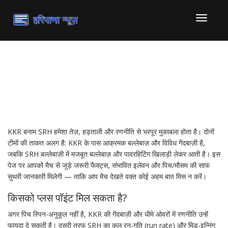
टॉगल
से
संचालित
करना
KKR बनाम SRH: मैच प्रीव्यू और
क्या देखना है
KKR बनाम SRH हमेशा तेज़, हड़ताली और रणनीति से भरपूर मुकाबला होता है। दोनों
टीमों की ताकत अलग है: KKR के पास आक्रमक बल्लेबाज़ और विविध गेंदबाज़ी है,
जबकि SRH बल्लेबाज़ी में मजबूत बल्लेबाज़ और पावरहिटिंग खिलाड़ी लेकर आती है। इस
पेज पर आपको मैच से जुड़े जरूरी फैक्ट्स, संभावित इलेवन और पिच/मौसम की साफ
सुथरी जानकारी मिलेगी — ताकि आप मैच देखते वक्त कोई अहम बात मिस न करें।
किसको प्लस पॉइंट मिल सकता है?
अगर पिच स्पिन-अनुकूल नहीं है, KKR की गेंदबाज़ी और धीमे ओवरों में रणनीति उन्हें
फायदा दे सकती है। दूसरी तरफ SRH का कुल रन-गति (run rate) और मिड-इन्निंग