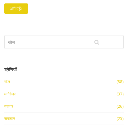
उल्लेख किया गया, साथ ही क्रिकेट बोर्डों की प्रतिक्रिया भी सामने आई।
इस बदलाव से खिलाड़ियों की तैयारी और शेड्यूल में आए बदलावों की
आगे पढ़ें
जानकारी भी दी गई।
श्रेणियाँ
खेल
(88)
मनोरंजन
(37)
व्यापार
(26)
समाचार
(25)