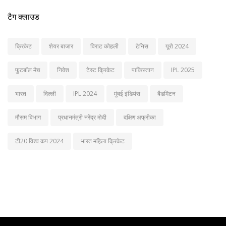
टैग क्लाउड
क्रिकेट
शेयर बाजार
विराट कोहली
टेनिस
यूरो 2024
फुटबॉल मैच
निवेश
टेस्ट क्रिकेट
पाकिस्तान
IPL 2025
भारत
दिल्ली
IPL 2024
मुंबई इंडियंस
बैडमिंटन
मौसम विभाग
प्रधानमंत्री नरेंद्र मोदी
दक्षिण अफ्रीका
टी20 विश्व कप 2024
भारत महिला क्रिकेट