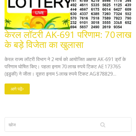
केरल लॉटरी AK-691 परिणाम: 70 लाख
के बड़े विजेता का खुलासा
केरल राज्य लॉटरी विभाग ने 2 मार्च को आयोजित अक्षया AK-691 ड्रॉ के
परिणाम घोषित किए। पहला इनाम 70 लाख रुपये टिकट AE 173765
(इडुकी) ने जीता। दूसरा इनाम 5 लाख रुपये टिकट AG 878829
(नेयट्टिंकारा) को मिला। कई जिलों में 1 लाख के तृतीय इनाम के साथ
कंसोलिडेशन और चौथा इनाम भी दिया गया। दावा प्रक्रिया और नियम भी
आगे पढ़ें
बताया गए।