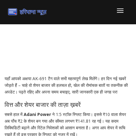
टॉगल
से
संचालित
करना
अक्षया AK-691 – नवीनतम
समाचार और अपडेट
यहाँ आपको अक्षया AK-691 टैग वाले सभी महत्वपूर्ण लेख मिलेंगे। हर दिन नई खबरें
जोड़ते हैं – चाहे वो शेयर बाजार की हलचल हो, खेल की रोमांचक बातों या तकनीक की
अपडेट। पढ़ते रहिए और अपना समय बचाइए, सारी जानकारी एक ही जगह पर!
वित्त और शेयर बाजार की ताज़ा ख़बरें
सबसे हाल में
Adani Power
ने 1:5 स्टॉक स्प्लिट किया। इससे ₹10 वाला शेयर
अब पाँच ₹2 के शेयर बन गया और कीमत लगभग ₹141.81 रह गई। यह कदम
लिक्विडिटी बढ़ाने और रिटेल निवेशकों को आसान बनाता है। अगर आप शेयर में रूचि
रखते हैं तो इस प्रकार के स्प्लिट को नज़र में रखें।