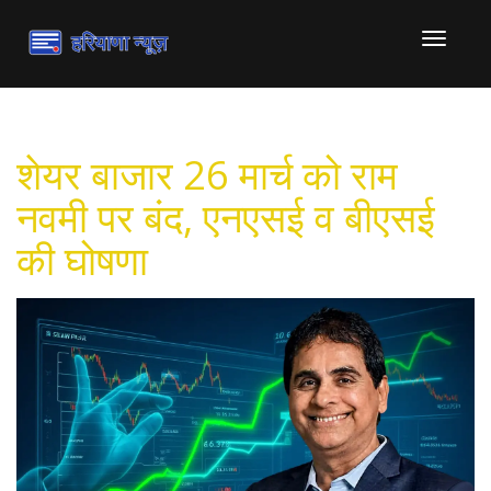
टॉगल
से
संचालित
करना
शेयर बाजार 26 मार्च को राम
नवमी पर बंद, एनएसई व बीएसई
की घोषणा