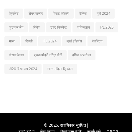
क्रिकेट
शेयर बाजार
विराट कोहली
टेनिस
यूरो 2024
फुटबॉल मैच
निवेश
टेस्ट क्रिकेट
पाकिस्तान
IPL 2025
भारत
दिल्ली
IPL 2024
मुंबई इंडियंस
बैडमिंटन
मौसम विभाग
प्रधानमंत्री नरेंद्र मोदी
दक्षिण अफ्रीका
टी20 विश्व कप 2024
भारत महिला क्रिकेट
© 2026. सर्वाधिकार सुरक्षित|
हमारे बारे में
सेवा नियम
गोपनीयता नीति
संपर्क करें
DPDP