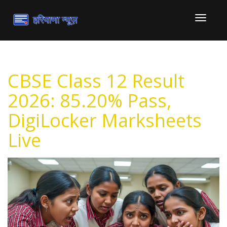
टॉगल
से
संचालित
करना
CBSE Class 12 Result
2026: 85.20% Pass,
DigiLocker Marksheets
Live