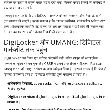
स्कोरर्स की संख्या में मामूली उतार-चढ़ाव देखा गया, जिसका कारण विषयों की कठिनाई में
बदलाव बताया जा रहा है।
महत्वपूर्ण बात यह है कि अब डिजिटल मार्कशीट को सभी सरकारी और निजी संस्थानों
द्वारा मान्यता दी जाएगी। इसका मतलब है कि कॉलेज एडमिशन, स्कॉलरशिप आवेदन और
अन्य आधिकारिक कार्यों के लिए छात्रों को अब लंबी कतारों में खड़े होने की ज़रूरत नहीं
है। यह बदलाव समय और संसाधनों दोनों की बचत करता है।
DigiLocker और UMANG: डिजिटल
मार्कशीट तक पहुंच
DigiLocker
अब केवल एक स्टोरेज प्लेटफॉर्म नहीं, बल्कि छात्रों की अकादमिक
पहचान का मुख्य हब बन चुका है। CBSE ने अपने अकादमिक रेपोज़िटरी '
Parinam
Manjusha
' को DigiLocker के साथ एकीकृत किया है। इसका मतलब है कि जैसे ही
रिजल्ट डिक्लियर होता है, डिजिटल मार्कशीट तुरंत उपलब्ध हो जाती है।
आधिकारिक वेबसाइट:
cbseresults.nic.in और results.cbseresults.nic.in
से सीधा एक्सेस।
DigiLocker पोर्टल:
digilocker.gov.in या results.digilocker.gov.in के
माध्यम से।
UMANG ऐप:
मोबाइल उपयोगकर्ताओं के लिए एक सुविधाजनक विकल्प।