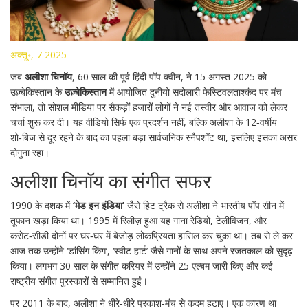
अक्तू॰, 7 2025
जब
अलीशा चिनॉय
, 60 साल की पूर्व हिंदी पॉप क्वीन, ने 15 अगस्त 2025 को
उज़्बेकिस्तान के
उज़्बेकिस्तान
में आयोजित
दुनीयो सदोलारी फेस्टिवल
ताश्कंद
पर मंच
संभाला, तो सोशल मीडिया पर सैकड़ों हजारों लोगों ने नई तस्वीर और आवाज़ को लेकर
चर्चा शुरू कर दी। यह वीडियो सिर्फ एक प्रदर्शन नहीं, बल्कि अलीशा के 12‑वर्षीय
शो‑बिज से दूर रहने के बाद का पहला बड़ा सार्वजनिक स्नैपशॉट था, इसलिए इसका असर
दोगुना रहा।
अलीशा चिनॉय का संगीत सफर
1990 के दशक में
‘मेड इन इंडिया’
जैसे हिट ट्रैक से अलीशा ने भारतीय पॉप सीन में
तूफान खड़ा किया था। 1995 में रिलीज़ हुआ यह गाना रेडियो, टेलीविजन, और
कसेट‑सीडी दोनों पर घर‑घर में बेजोड़ लोकप्रियता हासिल कर चुका था। तब से ले कर
आज तक उन्होंने ‘डांसिंग किंग’, ‘स्वीट हार्ट’ जैसे गानों के साथ अपने रजतकाल को सुदृढ़
किया। लगभग 30 साल के संगीत करियर में उन्होंने 25 एल्बम जारी किए और कई
राष्ट्रीय संगीत पुरस्कारों से सम्मानित हुईं।
पर 2011 के बाद, अलीशा ने धीरे‑धीरे प्रकाश‑मंच से कदम हटाए। एक कारण था