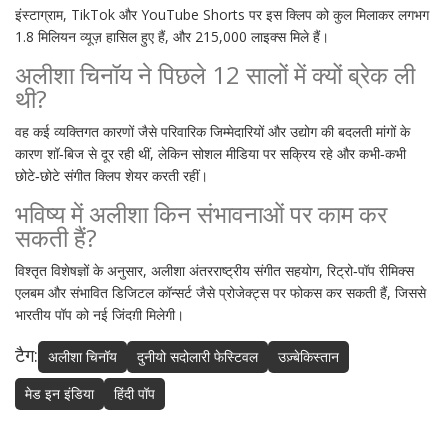
इंस्टाग्राम, TikTok और YouTube Shorts पर इस क्लिप को कुल मिलाकर लगभग
1.8 मिलियन व्यूज़ हासिल हुए हैं, और 215,000 लाइक्स मिले हैं।
अलीशा चिनॉय ने पिछले 12 सालों में क्यों ब्रेक ली
थी?
वह कई व्यक्तिगत कारणों जैसे परिवारिक जिम्मेदारियों और उद्योग की बदलती मांगों के
कारण शॉ‑बिज से दूर रही थीं, लेकिन सोशल मीडिया पर सक्रिय रहे और कभी‑कभी
छोटे‑छोटे संगीत क्लिप शेयर करती रहीं।
भविष्य में अलीशा किन संभावनाओं पर काम कर
सकती हैं?
विश्तृत विशेषज्ञों के अनुसार, अलीशा अंतरराष्ट्रीय संगीत सहयोग, रिट्रो‑पॉप रीमिक्स
एलबम और संभावित डिजिटल कॉन्सर्ट जैसे प्रोजेक्ट्स पर फोकस कर सकती हैं, जिससे
भारतीय पॉप को नई जिंदग़ी मिलेगी।
टैग:
अलीशा चिनॉय
दुनीयो सदोलारी फेस्टिवल
उज़्बेकिस्तान
मेड इन इंडिया
हिंदी पॉप