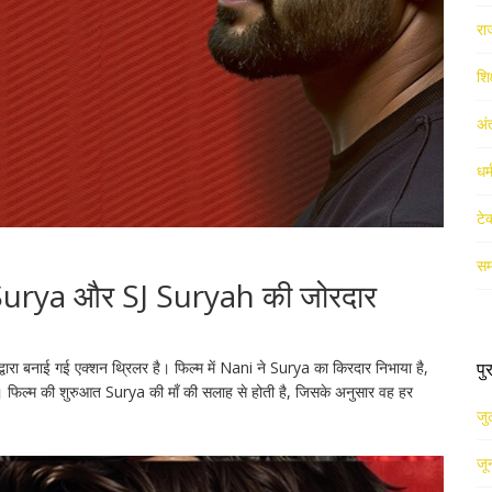
रा
शिक
अं
धर
टे
सम
urya और SJ Suryah की जोरदार
ा बनाई गई एक्शन थ्रिलर है। फिल्म में Nani ने Surya का किरदार निभाया है,
पु
 है। फिल्म की शुरुआत Surya की माँ की सलाह से होती है, जिसके अनुसार वह हर
जु
जू