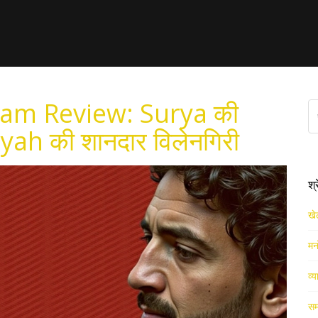
am Review: Surya की
ryah की शानदार विलेनगिरी
श्
खे
मन
व्य
सम