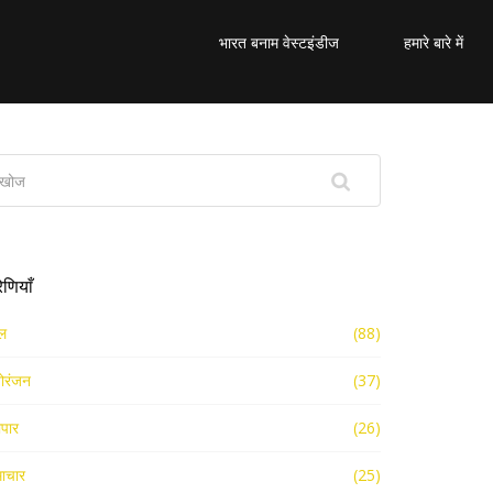
भारत बनाम वेस्टइंडीज
हमारे बारे में
रेणियाँ
ल
(88)
ोरंजन
(37)
ापार
(26)
ाचार
(25)