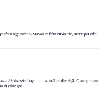
, हर फ्रेम में अद्भुत कम्बैट! SJ Suryah का विलेन गामा‑रेड जैसे, गरजता हुआ! संगीत
बौछार… जैसे थंडरस्टॉर्म! Dayanand का काफ़ी स्टाइलिश एंट्री, हाँ, वही पुराना डार्क
िर भी इम्पैक्ट फुल!