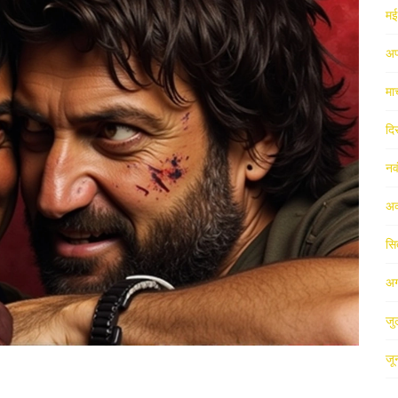
म
अप
मा
दि
नव
अक
सि
अग
जु
जू