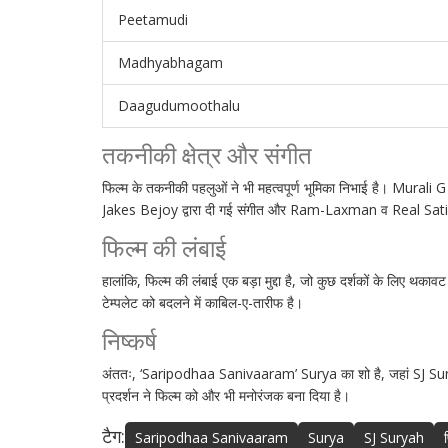
Peetamudi
Madhyabhagam
Daagudumoothalu
तकनीकी क्षेत्र और संगीत
फिल्म के तकनीकी पहलुओं ने भी महत्वपूर्ण भूमिका निभाई है। Murali
Jakes Bejoy द्वारा दी गई संगीत और Ram-Laxman व Real Satish द्व
फिल्म की लंबाई
हालांकि, फिल्म की लंबाई एक बड़ा मुद्दा है, जो कुछ दर्शकों के लिए थ
टेम्पलेट को बदलने में काबिल-ए-तारीफ है।
निष्कर्ष
अंततः, ‘Saripodhaa Sanivaaram’ Surya का शो है, जहां SJ Suryah 
प्रदर्शन ने फिल्म को और भी मनोरंजक बना दिया है।
टैग:
Saripodhaa Sanivaaram
Surya
SJ Suryah