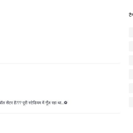
टै
सेंटर है??? पूरी स्टेडियम में गूँज रहा था...⚽️