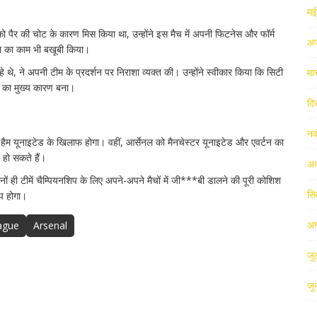
म
से को पैर की चोट के कारण मिस किया था, उन्होंने इस मैच में अपनी फिटनेस और फॉर्म
अप
ने का काम भी बखूबी किया।
े थे, ने अपनी टीम के प्रदर्शन पर निराशा व्यक्त की। उन्होंने स्वीकार किया कि सिटी
मा
 का मुख्य कारण बना।
दि
नव
हैम यूनाइटेड के खिलाफ होगा। वहीं, आर्सेनल को मैनचेस्टर यूनाइटेड और एवर्टन का
 हो सकते हैं।
अक
ों ही टीमें चैम्पियनशिप के लिए अपने-अपने मैचों में जी***बी डालने की पूरी कोशिश
सि
्प होगा।
अग
ague
Arsenal
जु
जू