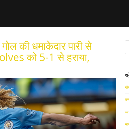
ोल की धमाकेदार पारी से
ves को 5-1 से हराया,
श्
खे
मन
व्य
सम