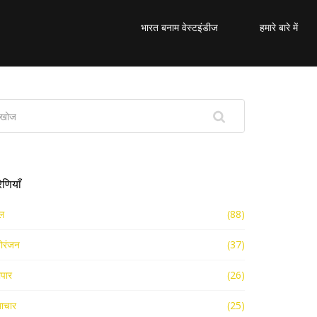
भारत बनाम वेस्टइंडीज
हमारे बारे में
रेणियाँ
ल
(88)
ोरंजन
(37)
ापार
(26)
ाचार
(25)