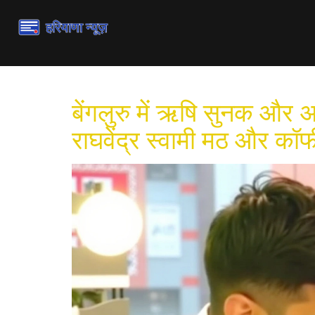
बेंगलुरु में ऋषि सुनक और अक्
राघवेंद्र स्वामी मठ और कॉफ