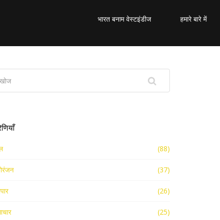
भारत बनाम वेस्टइंडीज
हमारे बारे में
रेणियाँ
ल
(88)
ोरंजन
(37)
ापार
(26)
ाचार
(25)