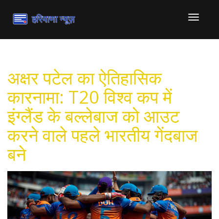
टॉगल
से
संचालित
करना
अक्षर पटेल का ऐतिहासिक
कारनामा: T20 विश्व कप में
इंग्लैंड के बल्लेबाज को आउट
करने वाले पहले भारतीय गेंदबाज
बने