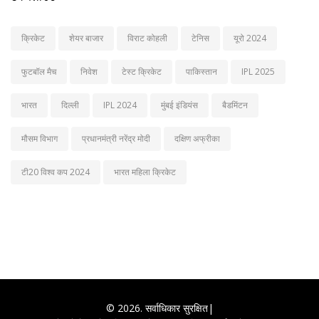
क्रिकेट
शेयर बाजार
विराट कोहली
टेनिस
यूरो 2024
फुटबॉल मैच
निवेश
टेस्ट क्रिकेट
पाकिस्तान
IPL 2025
भारत
दिल्ली
IPL 2024
मुंबई इंडियंस
बैडमिंटन
मौसम विभाग
प्रधानमंत्री नरेंद्र मोदी
दक्षिण अफ्रीका
टी20 विश्व कप 2024
भारत महिला क्रिकेट
© 2026. सर्वाधिकार सुरक्षित|