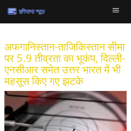
टॉगल
से
संचालित
करना
अफगानिस्तान-ताजिकिस्तान सीमा
पर 5.9 तीव्रता का भूकंप, दिल्ली-
एनसीआर समेत उत्तर भारत में भी
महसूस किए गए झटके