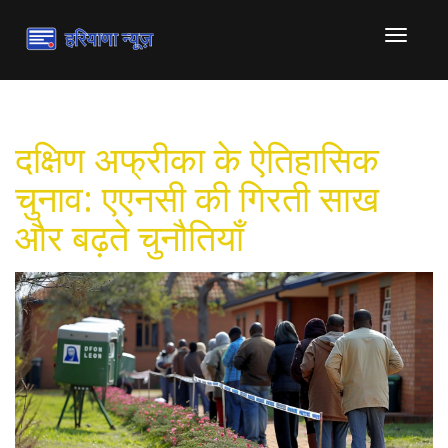
टॉगल
से
संचालित
करना
दक्षिण अफ्रीका के ऐतिहासिक
चुनाव: एएनसी की गिरती साख
और बढ़ते चुनौतियाँ