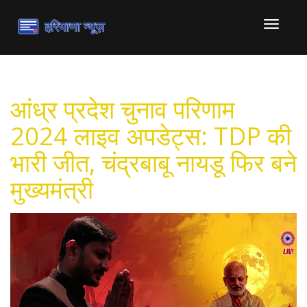
टॉगल
से
संचालित
करना
आंध्र प्रदेश चुनाव परिणाम
2024 लाइव अपडेट्स: TDP की
भारी जीत, चंद्रबाबू नायडू फिर बने
मुख्यमंत्री