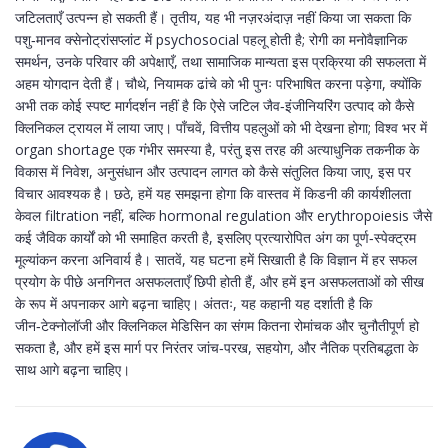
जटिलताएँ उत्पन्न हो सकती हैं। तृतीय, यह भी नज़रअंदाज़ नहीं किया जा सकता कि
पशु‑मानव क्सेनोट्रांसप्लांट में psychosocial पहलू होती है; रोगी का मनोवैज्ञानिक
समर्थन, उनके परिवार की अपेक्षाएँ, तथा सामाजिक मान्यता इस प्रक्रिया की सफलता में
अहम योगदान देती हैं। चौथे, नियामक ढांचे को भी पुनः परिभाषित करना पड़ेगा, क्योंकि
अभी तक कोई स्पष्ट मार्गदर्शन नहीं है कि ऐसे जटिल जैव‑इंजीनियरिंग उत्पाद को कैसे
क्लिनिकल ट्रायल में लाया जाए। पाँचवें, वित्तीय पहलुओं को भी देखना होगा; विश्व भर में
organ shortage एक गंभीर समस्या है, परंतु इस तरह की अत्याधुनिक तकनीक के
विकास में निवेश, अनुसंधान और उत्पादन लागत को कैसे संतुलित किया जाए, इस पर
विचार आवश्यक है। छठे, हमें यह समझना होगा कि वास्तव में किडनी की कार्यशीलता
केवल filtration नहीं, बल्कि hormonal regulation और erythropoiesis जैसे
कई जैविक कार्यों को भी समाहित करती है, इसलिए प्रत्यारोपित अंग का पूर्ण‑स्पेक्ट्रम
मूल्यांकन करना अनिवार्य है। सातवें, यह घटना हमें सिखाती है कि विज्ञान में हर सफल
प्रयोग के पीछे अनगिनत असफलताएँ छिपी होती हैं, और हमें इन असफलताओं को सीख
के रूप में अपनाकर आगे बढ़ना चाहिए। अंततः, यह कहानी यह दर्शाती है कि
जीन‑टेक्नोलॉजी और क्लिनिकल मेडिसिन का संगम कितना रोमांचक और चुनौतीपूर्ण हो
सकता है, और हमें इस मार्ग पर निरंतर जांच‑परख, सहयोग, और नैतिक प्रतिबद्धता के
साथ आगे बढ़ना चाहिए।