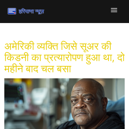
टॉगल
से
संचालित
करना
अमेरिकी व्यक्ति जिसे सूअर की
किडनी का प्रत्यारोपण हुआ था, दो
महीने बाद चल बसा